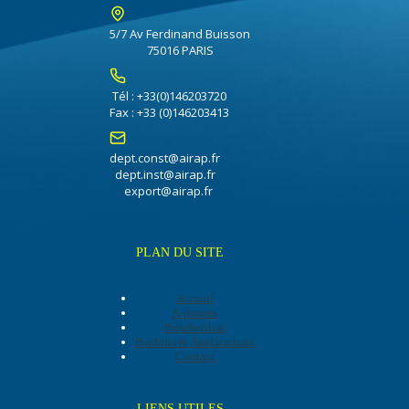
5/7 Av Ferdinand Buisson
75016 PARIS
Tél : +33(0)146203720
Fax : +33 (0)146203413
dept.const@airap.fr
dept.inst@airap.fr
export@airap.fr
PLAN DU SITE
Accueil
A-propos
Présélection
Produits & Applications
Contact
LIENS UTILES