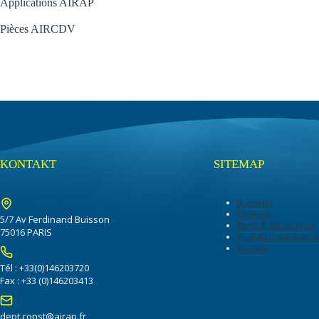
Applications AIRAP
Pièces AIRCDV
KONTAKT
SITEMAP
Startseite
Über uns
5/7 Av Ferdinand Buisson
Bereich Preselection
75016 PARIS
Produkte und Anwen
Kontakt
Tél : +33(0)146203720
Fax : +33 (0)146203413
dept.const@airap.fr