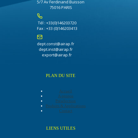
5/7 Av Ferdinand Buisson
75016 PARIS
Tél : +33(0)146203720
Fax : +33 (0)146203413
dept.const@airap.fr
dept.inst@airap.fr
export@airap.fr
PLAN DU SITE
Accueil
A-propos
Présélection
Produits & Applications
Contact
LIENS UTILES