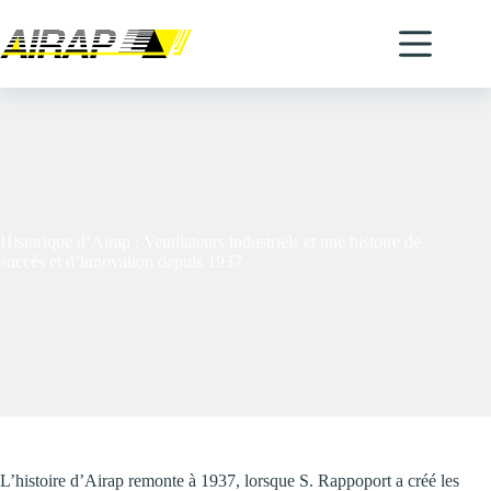
Passer
au
contenu
Historique d’Airap : Ventilateurs industriels et une histoire de
succès et d’innovation depuis 1937
L’histoire d’Airap remonte à 1937, lorsque S. Rappoport a créé les